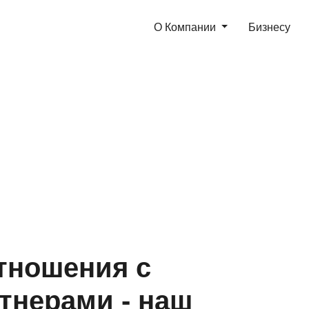
О Компании
Бизнесу
тношения с
тнерами - наш