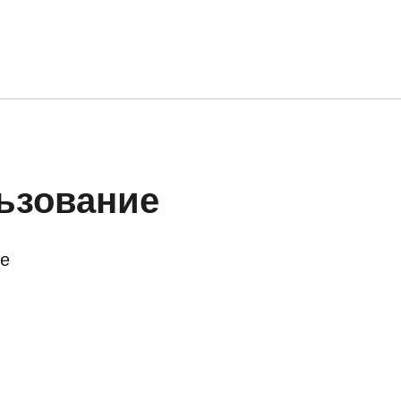
льзование
е